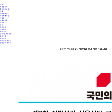
소개
위원장소개
찾아오시는 길
인물
당협위원장
서울특별시장
구청장
서울시의원
구의원
소식
포토소식
카드뉴스
지역 소식
공지 및 보도자료
공지사항
보도자료
중앙당 바로가기
중앙당 바로가기
최고관리자 2026.04.20 16:46