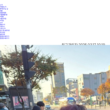
소개
위원장소개
찾아오시는 길
인물
당협위원장
서울특별시장
구청장
서울시의원
구의원
소식
포토소식
카드뉴스
지역 소식
공지 및 보도자료
공지사항
보도자료
중앙당 바로가기
중앙당 바로가기
최고관리자 2025.03.17 10:19